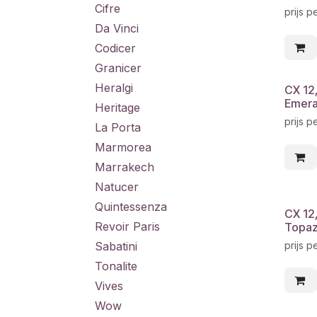
Cifre
prijs p
Da Vinci
Codicer
Granicer
Heralgi
CX 12
Emera
Heritage
prijs p
La Porta
Marmorea
Marrakech
Natucer
Quintessenza
CX 12
Revoir Paris
Topaz
prijs p
Sabatini
Tonalite
Vives
Wow