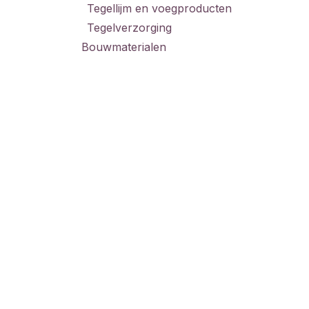
Tegellijm en voegproducten
Tegelverzorging
Bouwmaterialen
Adres
Aang
zome
Zeeburgerpad 41
zater
1019 AA Amsterdam
GESL
v
erkoop@vd-pol.nl
20 jul
020 - 66 55 872