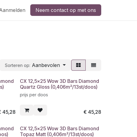
Aanmelden
Neem contact op met ons
Aanbevolen
Sorteren op:
iamond
CX 12,5x25 Wow 3D Bars Diamond
s)
Quartz Gloss (0,406m²/13st/doos)
prijs per doos
€
45,28
€
45,28
iamond
CX 12,5x25 Wow 3D Bars Diamond
oos)
Topaz Matt (0,406m²/13st/doos)