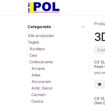
Overslaan naar inhoud
Home
Shop
Produ
Categorieën
3
Alle producten
Tegels
Azulejos
Cesi
Cottoceramix
CX 12
Pearl
Arcana
prijs p
Adex
Alcoceram
Antic Decor
Carmen
CX 12
Cevica
Onix 