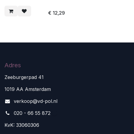
€
12,29
Adres
Zeeburgerpad 41
1019 AA Amsterdam
v
erkoop@vd-pol.nl
020 - 66 55 872
KvK: 33060306