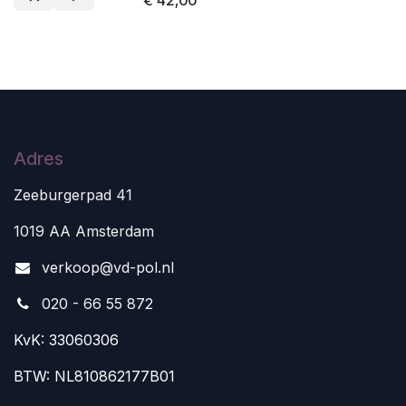
€
42,00
Adres
Zeeburgerpad 41
1019 AA Amsterdam
v
erkoop@vd-pol.nl
020 - 66 55 872
KvK: 33060306
BTW: NL810862177B01