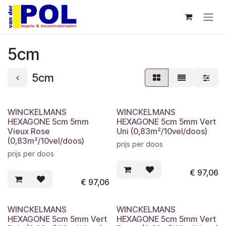
Overslaan naar inhoud
5cm
5cm
WINCKELMANS
WINCKELMANS
HEXAGONE 5cm 5mm
HEXAGONE 5cm 5mm Vert
Vieux Rose
Uni (0,83m²/10vel/doos)
(0,83m²/10vel/doos)
prijs per doos
prijs per doos
€
97,06
€
97,06
WINCKELMANS
WINCKELMANS
HEXAGONE 5cm 5mm Vert
HEXAGONE 5cm 5mm Vert