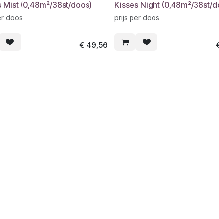
s Mist (0,48m²/38st/doos)
Kisses Night (0,48m²/38st/d
er doos
prijs per doos
€
49,56