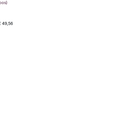
oos)
€
49,56