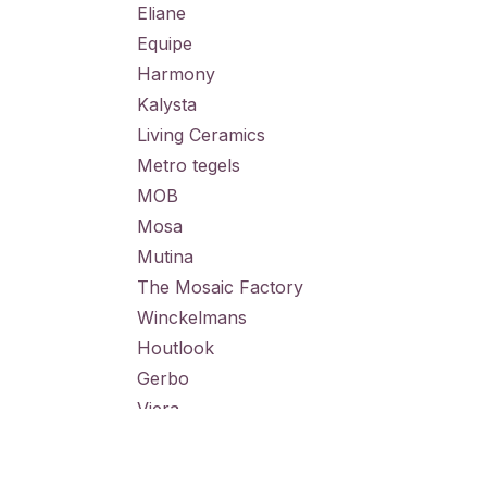
Eliane
Equipe
Harmony
Kalysta
Living Ceramics
Metro tegels
MOB
Mosa
Mutina
The Mosaic Factory
Winckelmans
Houtlook
Gerbo
Viera
41Zero42
Tegellijm en voegproducten