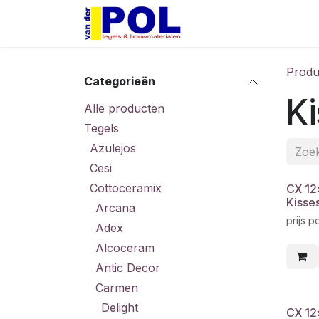
Overslaan naar inhoud
Home
Shop
Produ
Categorieën
Ki
Alle producten
Tegels
Azulejos
Cesi
Cottoceramix
CX 12
Kisse
Arcana
prijs p
Adex
Alcoceram
Antic Decor
Carmen
Delight
CX 12