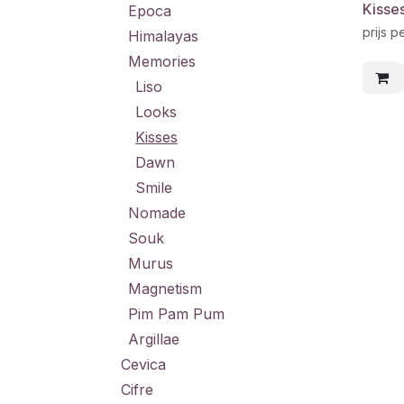
Kisse
Epoca
prijs p
Himalayas
Memories
Liso
Looks
Kisses
Dawn
Smile
Nomade
Souk
Murus
Magnetism
Pim Pam Pum
Argillae
Cevica
Cifre