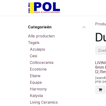
Overslaan naar inhoud
Home
Shop
Produ
Categorieën
Du
Alle producten
Tegels
Azulejos
Cesi
Cottoceramix
LIVIN
6mm B
Ecostone
(2,15
Eliane
[wandt
prijs p
Equipe
Harmony
Kalysta
Living Ceramics