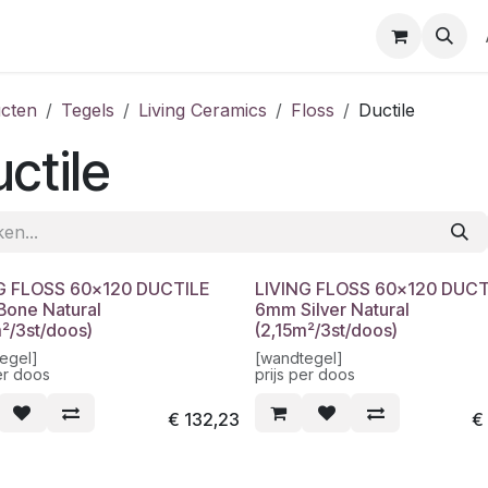
cten
Tegels
Living Ceramics
Floss
Ductile
ctile
G FLOSS 60x120 DUCTILE
LIVING FLOSS 60x120 DUCT
one Natural
6mm Silver Natural
m²/3st/doos)
(2,15m²/3st/doos)
egel]
[wandtegel]
er doos
prijs per doos
€
132,23