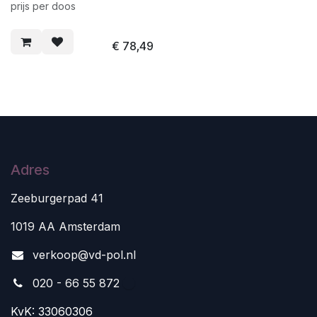
prijs per doos
€
78,49
Adres
Zeeburgerpad 41
1019 AA Amsterdam
v
erkoop@vd-pol.nl
020 - 66 55 872
KvK: 33060306