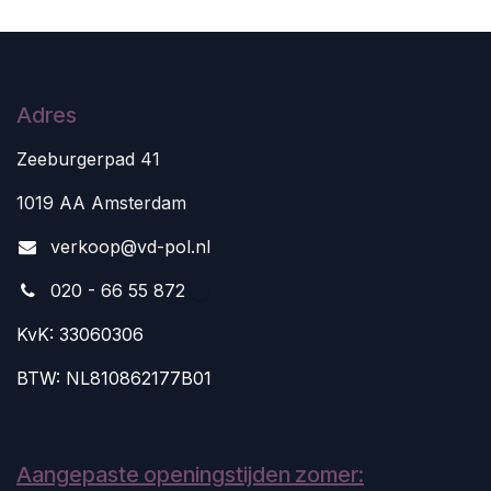
Adres
Zeeburgerpad 41
1019 AA Amsterdam
v
erkoop@vd-pol.nl
020 - 66 55 872
KvK: 33060306
BTW: NL810862177B01
Aangepaste openingstijden zomer: