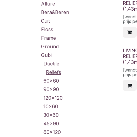
RELIE
Allure
(1,43
Bera&Beren
[wandt
Cuit
prijs p
Floss
Frame
Ground
LIVIN
Gubi
RELIE
(1,43
Ductile
[wandt
Reliefs
prijs p
60x60
90x90
120x120
10x60
30x60
45x90
60x120