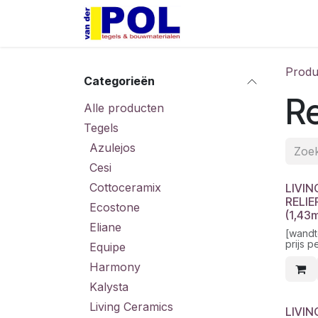
Overslaan naar inhoud
Home
Shop
Produ
Categorieën
Re
Alle producten
Tegels
Azulejos
Cesi
Cottoceramix
LIVIN
RELIE
Ecostone
(1,43
Eliane
[wandt
prijs p
Equipe
Harmony
Kalysta
Living Ceramics
LIVIN