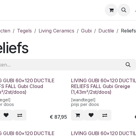
cten
Tegels
Living Ceramics
Gubi
Ductile
Reliefs
liefs
G GUBI 60x120 DUCTILE
LIVING GUBI 60x120 DUCTI
FS FALL Gubi Cloud
RELIEFS FALL Gubi Greige
m²/2st/doos)
(1,43m²/2st/doos)
egel]
[wandtegel]
er doos
prijs per doos
€
87,95
G GUBI 60x120 DUCTILE
LIVING GUBI 60x120 DUCTI