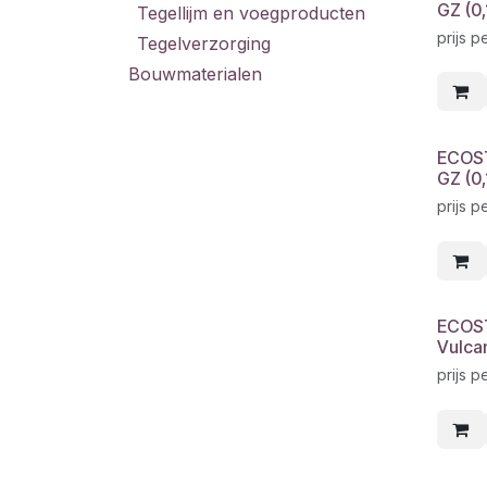
GZ (0,
Tegellijm en voegproducten
prijs p
Tegelverzorging
Bouwmaterialen
ECOST
GZ (0,
prijs p
ECOS
Vulca
prijs p