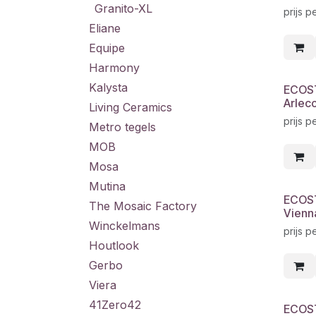
Granito-XL
prijs p
Eliane
Equipe
Harmony
Kalysta
ECOS
Arlecc
Living Ceramics
prijs p
Metro tegels
MOB
Mosa
Mutina
ECOS
The Mosaic Factory
Vienn
Winckelmans
prijs p
Houtlook
Gerbo
Viera
41Zero42
ECOS