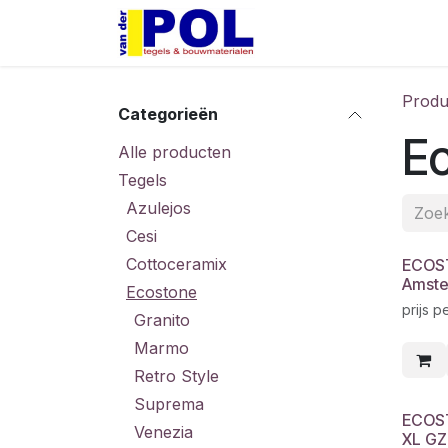
Overslaan naar inhoud
Home
Shop
Produ
Categorieën
E
Alle producten
Tegels
Azulejos
Cesi
Cottoceramix
ECOS
Amste
Ecostone
prijs p
Granito
Marmo
Retro Style
Suprema
ECOST
Venezia
XL GZ 