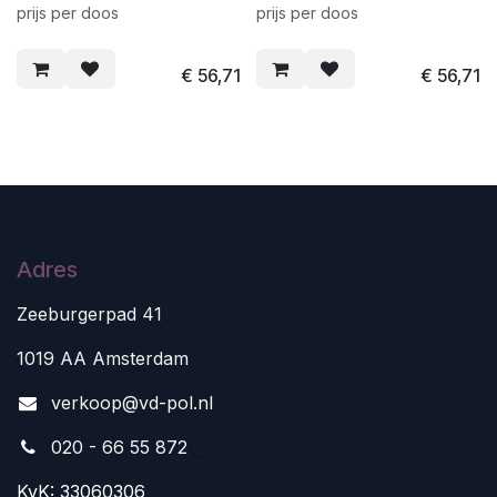
prijs per doos
prijs per doos
€
56,71
€
56,71
Adres
Zeeburgerpad 41
1019 AA Amsterdam
v
erkoop@vd-pol.nl
020 - 66 55 872
KvK: 33060306