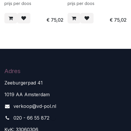
prijs per doos
prijs per doos
€
75,02
€
75,02
Adres
Zeeburgerpad 41
1019 AA Amsterdam
v
erkoop@vd-pol.nl
020 - 66 55 872
KvK: 33060306