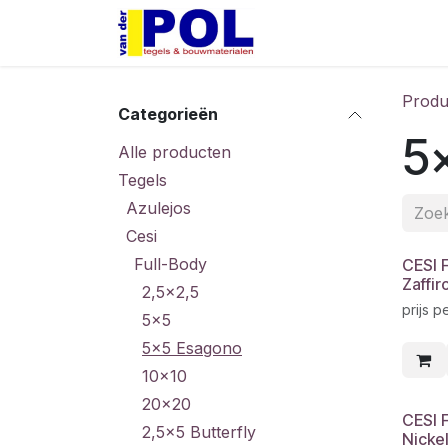
Overslaan naar inhoud
Home
Shop
Produ
Categorieën
5
Alle producten
Tegels
Azulejos
Cesi
Full-Body
CESI 
Zaffir
2,5x2,5
prijs p
5x5
5x5 Esagono
10x10
20x20
CESI 
2,5x5 Butterfly
Nickel