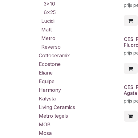
3x10
prijs p
6x25
Lucidi
Matt
Metro
CESI 
Fluor
Reverso
prijs p
Cottoceramix
Ecostone
Eliane
Equipe
CESI 
Harmony
Agata
Kalysta
prijs p
Living Ceramics
Metro tegels
MOB
Mosa