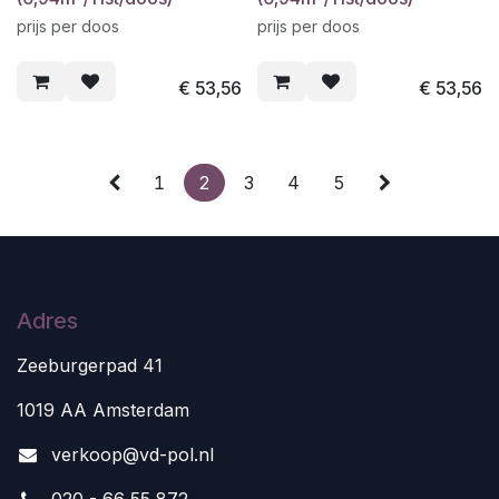
prijs per doos
prijs per doos
€
53,56
€
53,56
1
2
3
4
5
Adres
Zeeburgerpad 41
1019 AA Amsterdam
v
erkoop@vd-pol.nl