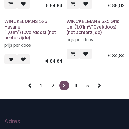
€
84,84
€
88,02
WINCKELMANS 5x5
WINCKELMANS 5x5 Gris
Havane
Uni (1,01m²/10vel/doos)
(1,01m²/10vel/doos) (net
(net achterzijde)
achterzijde)
prijs per doos
prijs per doos
€
84,84
€
84,84
1
2
3
4
5
Adres