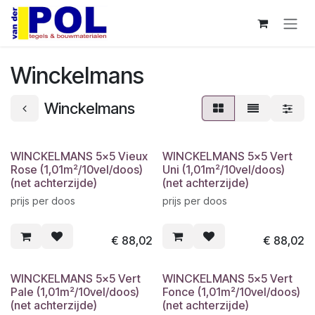
Overslaan naar inhoud
Winckelmans
Winckelmans
WINCKELMANS 5x5 Vieux
WINCKELMANS 5x5 Vert
Rose (1,01m²/10vel/doos)
Uni (1,01m²/10vel/doos)
(net achterzijde)
(net achterzijde)
prijs per doos
prijs per doos
€
88,02
€
88,02
WINCKELMANS 5x5 Vert
WINCKELMANS 5x5 Vert
Pale (1,01m²/10vel/doos)
Fonce (1,01m²/10vel/doos)
(net achterzijde)
(net achterzijde)