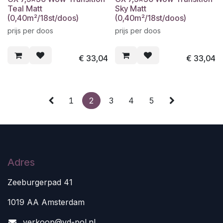
Teal Matt
Sky Matt
(0,40m²/18st/doos)
(0,40m²/18st/doos)
prijs per doos
prijs per doos
€
33,04
€
33,04
1
2
3
4
5
Adres
Zeeburgerpad 41
1019 AA Amsterdam
v
erkoop@vd-pol.nl