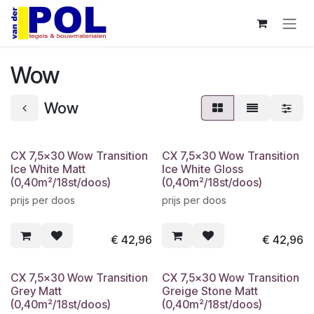
Overslaan naar inhoud
Wow
Wow
CX 7,5x30 Wow Transition
CX 7,5x30 Wow Transition
Ice White Matt
Ice White Gloss
(0,40m²/18st/doos)
(0,40m²/18st/doos)
prijs per doos
prijs per doos
€
42,96
€
42,96
CX 7,5x30 Wow Transition
CX 7,5x30 Wow Transition
Grey Matt
Greige Stone Matt
(0,40m²/18st/doos)
(0,40m²/18st/doos)