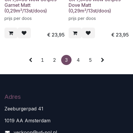
Garnet Matt
Dove Matt
(0,29m²/13st/doos)
(0,29m²/13st/doos)
prijs per doos
prijs per doos
€
23,95
€
23,95
1
2
3
4
5
Adres
Zeeburgerpad 41
1019 AA Amsterdam
v
erkoop@vd-pol.nl