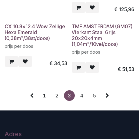
€
125,96
CX 10.8x12.4 Wow Zellige
TMF AMSTERDAM (GM07)
Hexa Emerald
Vierkant Staal Grijs
(0,38m²/38st/doos)
20x20x4mm
(1,04m²/10vel/doos)
prijs per doos
prijs per doos
€
34,53
€
51,53
1
2
3
4
5
Adres