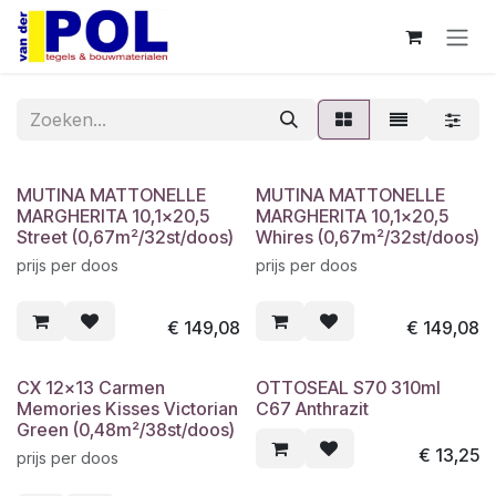
Overslaan naar inhoud
MUTINA MATTONELLE
MUTINA MATTONELLE
MARGHERITA 10,1x20,5
MARGHERITA 10,1x20,5
Street (0,67m²/32st/doos)
Whires (0,67m²/32st/doos)
prijs per doos
prijs per doos
€
149,08
€
149,08
CX 12x13 Carmen
OTTOSEAL S70 310ml
Memories Kisses Victorian
C67 Anthrazit
Green (0,48m²/38st/doos)
€
13,25
prijs per doos