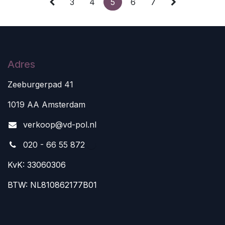
3
4
5
6
7
Adres
Zeeburgerpad 41
1019 AA Amsterdam
v
erkoop@vd-pol.nl
020 - 66 55 872
KvK: 33060306
BTW: NL810862177B01